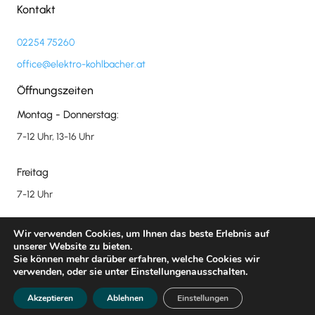
Kontakt
02254 75260
office@elektro-kohlbacher.at
Öffnungszeiten
Montag - Donnerstag:
7-12 Uhr, 13-16 Uhr
Freitag
7-12 Uhr
Impressum
&
Datenschutz
Wir verwenden Cookies, um Ihnen das beste Erlebnis auf
unserer Website zu bieten.
Sie können mehr darüber erfahren, welche Cookies wir
© 2026 Elektro Kohlbacher GmbH. Alle Rechte
verwenden, oder sie unter Einstellungenausschalten.
vorbehalten.
Akzeptieren
Ablehnen
Einstellungen