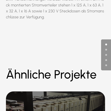
ck montierten Stromverteiler stehen 1 x 125 A, 1 x 63 A, 1
x 32 A, 1 x 16 A sowie 1 x 230 V Steckdosen als Stromans
chlüsse zur Verfügung.
Ähnliche Projekte