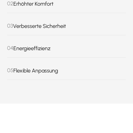
02
Erhöhter Komfort
03
Verbesserte Sicherheit
04
Energieeffizienz
05
Flexible Anpassung